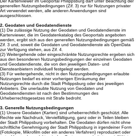
Der Kartenviewer im Geoportal Philippsburg darf unter Beachtung der
generellen Nutzungsbedingungen (Zif. 3) nur für Nutzungen privater
Art verwendet werden, alle anderen Anwendungen sind
ausgeschlossen.
2. Geodaten und Geodatendienste
(1) Die zulässige Nutzung der Geodaten und Geodatendienste im
Kartenviewer, die im Geodatenkatalog des Geoportals angeboten
werden, ergibt sich aus den generellen Nutzungsbedingungen gemäß
Zif. 3 und, soweit die Geodaten und Geodatendienste als OpenData
zur Verfügung stehen, aus Zif. 4.
(2) Weitergehende oder eingeschränkte Nutzungsrechte ergeben sich
aus den besonderen Nutzungsbedingungen der einzelnen Geodaten
und Geodatendienste, die von den jeweiligen Daten- und
Diensteanbietern individuell festgelegt werden.
(3) Für weitergehende, nicht in den Nutzungsbedingungen erlaubte
Nutzungen bedarf es einer vorherigen Einräumung der
Nutzungsrechte durch die Stadt Philippsburg oder des jeweiligen
Anbieters. Die unerlaubte Nutzung von Geodaten und
Geodatendiensten ist nach den Bestimmungen des
Urheberrechtsgesetzes mit Strafe bedroht.
3. Generelle Nutzungsbedingungen
(1) Unsere Geodaten (Karten) sind urheberrechtlich geschützt. Alle
Rechte wie Nachdruck, Vervielfältigung, ganz oder in Teilen bleiben
der Stadt Philippsburg vorbehalten. Die Geodaten dürfen nicht ohne
schriftliche Genehmigung der Stadt Philippsburg in irgendeiner Form
(Fotokopie, Mikrofilm oder ein anderes Verfahren) reproduziert oder